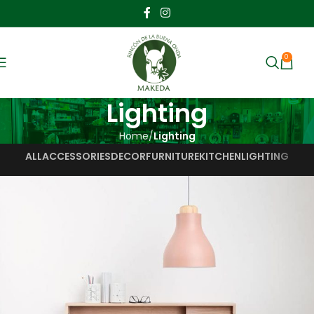
0
MENU
$
Lighting
Home
Lighting
ALL
ACCESSORIES
DECOR
FURNITURE
KITCHEN
LIGHTING