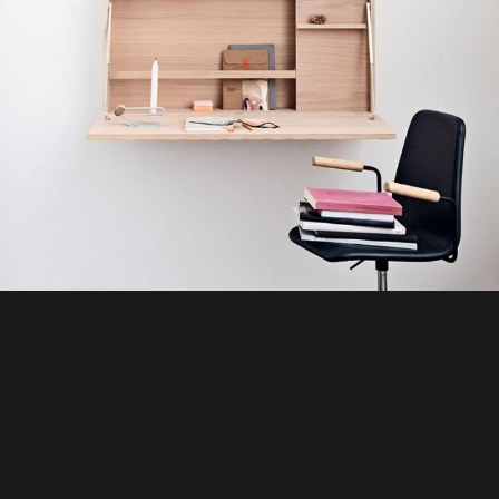
Venenatis nam phasellus
Lighting