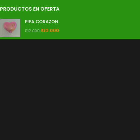
PRODUCTOS EN OFERTA
PIPA CORAZON
$
10.000
$
12.000
Promo Rosin
$
15.000
$
20.000
SET RICK
$
15.000
$
20.000
Copyright © 2024. Todos los derechos reservados.
Desarrollo y
diseño de paginas web
paginaswebschile.com