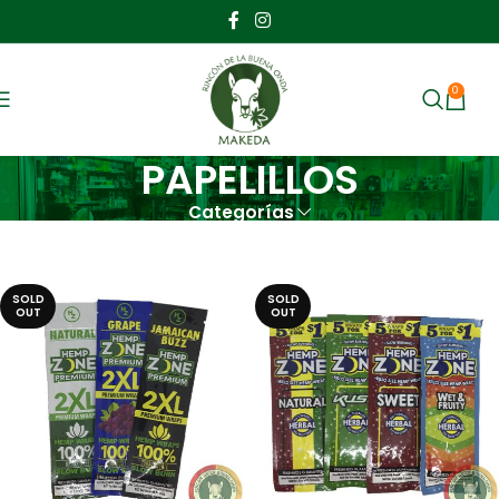
0
MENU
$
PAPELILLOS
Categorías
Inicio
PAPELILLOS
SOLD
SOLD
OUT
OUT