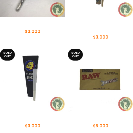
CONOS DOLAR 1 ¼
CONOS LION ROLLING
CIRCUS 1 ¼
$
3.000
$
3.000
SOLD
SOLD
OUT
OUT
CONOS THE BULLDOG 1 ¼
FILTRO DE VIDRIO RAW
$
3.000
$
5.000