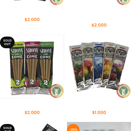
BLUNT HEMP ZONE 2XL
BLUNT HEMP ZONE 5
UNIDADES
$
2.000
$
2.000
SOLD
OUT
BLUNT SHOW CONE
BLUNT WRAP PLATINUM 2X
$
2.000
$
1.000
SOLD
-20%