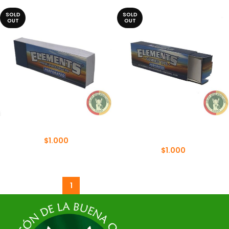
SOLD
SOLD
OUT
OUT
FILTRO ELEMENTS
FILTRO ELEMENTS CON
PEGAMENTO
$
1.000
$
1.000
1
2
3
4
5
→