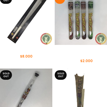
OUT
CONO THE BULLDOG XL
CONOS DE CELULOSA
HONEYPUFF 1 ¼
$
8.000
$
2.000
$
2.500
SOLD
SOLD
OUT
OUT