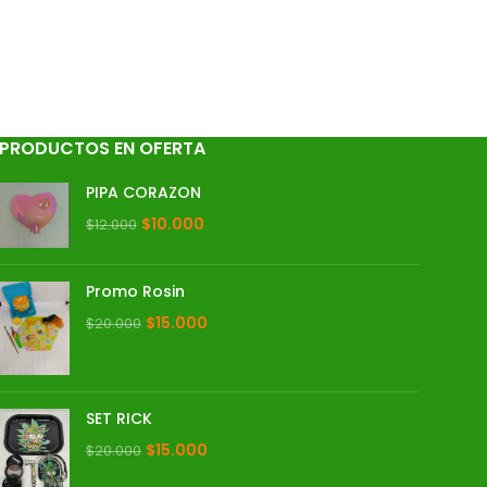
PRODUCTOS EN OFERTA
PIPA CORAZON
$
10.000
$
12.000
Promo Rosin
$
15.000
$
20.000
SET RICK
$
15.000
$
20.000