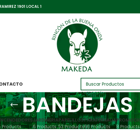
RAMIREZ 1901 LOCAL 1
ONTACTO
BANDEJAS
CATEGORÍA
ENCENDEDORES
JARDINERIA
PAPELILLOS
PARAFERNALIA
PROMOCI
5 Products
6 Products
53 Products
66 Products
8 Products
S