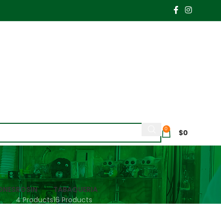
0
$
0
ONES
ROSIN
TABAQUERIA
4 Products
16 Products
how
9
24
36