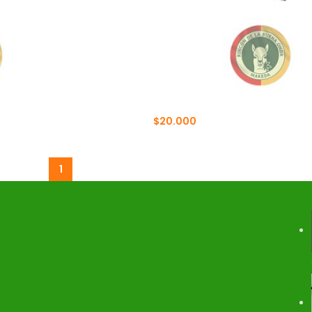
BOLSO GEOMÉTRICO
$
20.000
$
23.000
1
2
3
4
…
12
13
14
→