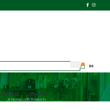
0
$
0
ONES
ROSIN
TABAQUERIA
4 Products
16 Products
how
9
24
36