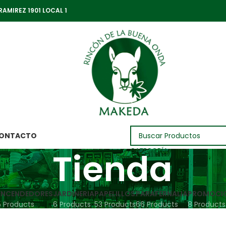
RAMIREZ 1901 LOCAL 1
ONTACTO
Tienda
CATEGORÍA
ENCENDEDORES
JARDINERIA
PAPELILLOS
PARAFERNALIA
PROMOCI
5 Products
6 Products
53 Products
66 Products
8 Products
S