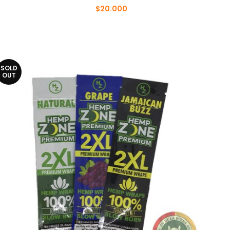
$
20.000
$
25.000
SOLD
OUT