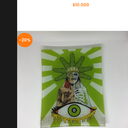
$
10.000
$
12.000
-20%