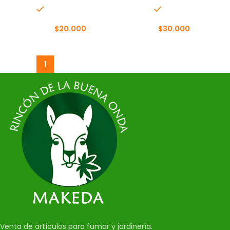
In stock
In stock
$
20.000
$
30.000
$
23.000
1
2
3
4
…
12
13
14
→
Venta de artículos para fumar y jardinería.