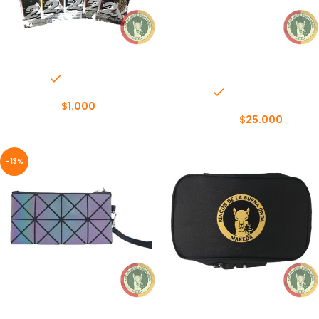
BLUNT WRAP PLATINUM 2X
BOLSO DE MANO
HOLOGRÁFICO
In stock
In stock
$
1.000
$
25.000
$
30.000
-13%
BOLSO GEOMÉTRICO
BOLSO LONCHERA