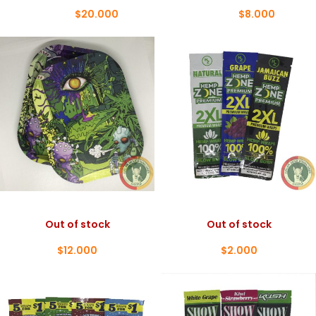
$
20.000
$
8.000
$
25.000
$
10.000
BANDEJAS CON TAPA
BLUNT HEMP ZONE 2XL
Out of stock
Out of stock
$
12.000
$
2.000