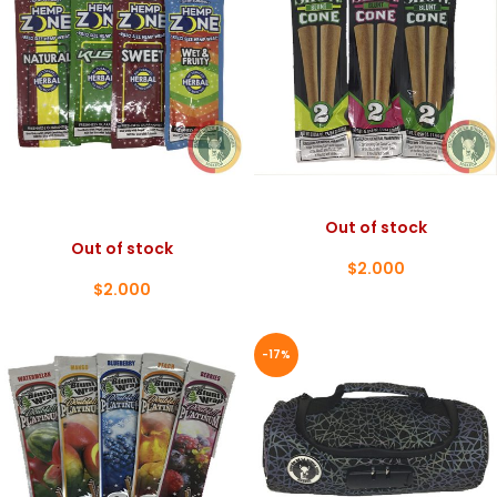
BLUNT HEMP ZONE 5
BLUNT SHOW CONE
UNIDADES
Out of stock
Out of stock
$
2.000
$
2.000
-17%