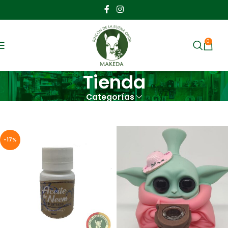
0
MENU
$
Tienda
Categorías
Inicio
Tienda
-17%