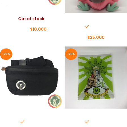
ACEITE DE NEEM
Baby Yoda Rosa
Out of stock
In stock
$
10.000
$
12.000
$
25.000
-20%
-20%
BANANO
BANDEJA DE VIDRIO
In stock
In stock