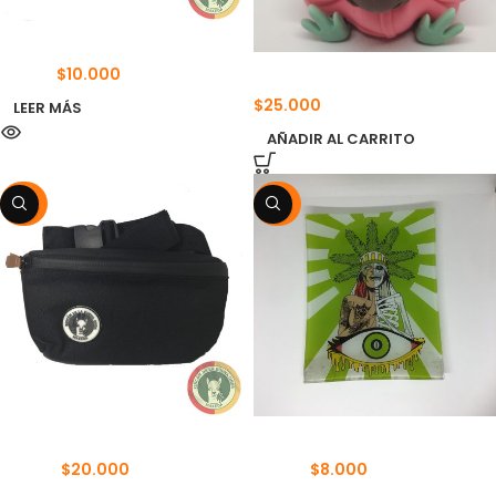
ACEITE DE NEEM
Baby Yoda Rosa
$
10.000
$
12.000
$
25.000
LEER MÁS
AÑADIR AL CARRITO
-20%
-20%
BANANO
BANDEJA DE VIDRIO
$
20.000
$
8.000
$
25.000
$
10.000