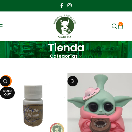
0
MENU
$
Tienda
Categorías
Inicio
Tienda
-17%
SOLD
OUT