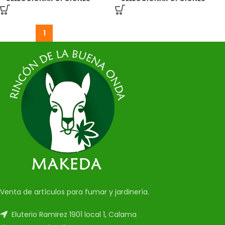
1
2
3
4
…
12
13
14
→
Venta de artículos para fumar y jardinería.
Eluterio Ramirez 1901 local 1, Calama