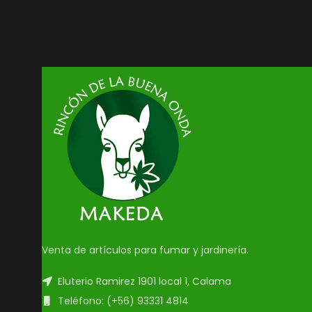
Suspendisse quam at vestibulum
Kitchen
Venta de artículos para fumar y jardinería.
Eluterio Ramirez 1901 local 1, Calama
Teléfono: (+56) 93331 4814