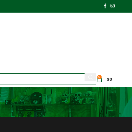
0
$
0