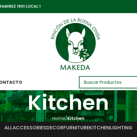
RAMIREZ 1901 LOCAL 1
ONTACTO
Kitchen
CATEGORÍA
Home
Kitchen
ALL
ACCESSORIES
DECOR
FURNITURE
KITCHEN
LIGHTING