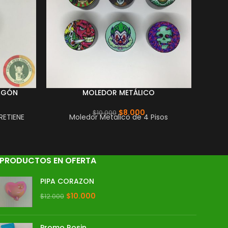
RAGÓN
MOLEDOR METÁLICO
$
8.000
$
10.000
RETIENE
Moledor Metalico de 4 Pisos
PRODUCTOS EN OFERTA
PIPA CORAZON
$
10.000
$
12.000
Promo Rosin