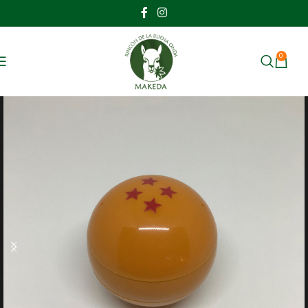
0
MENU
$