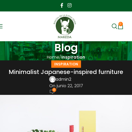
0
MENU
$
Blog
Home
Inspiration
INSPIRATION
Minimalist Japanese-inspired furniture
admin2
On junio 22, 2017
0