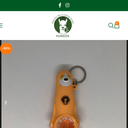
0
MENU
$
-50%