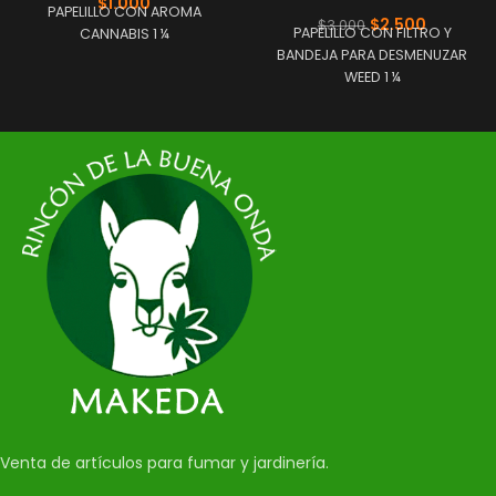
$
1.000
PAPELILLO CON AROMA
$
2.500
$
3.000
PAPELILLO CON FILTRO Y
CANNABIS 1 ¼
BANDEJA PARA DESMENUZAR
WEED 1 ¼
Venta de artículos para fumar y jardinería.