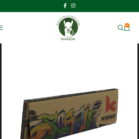
0
MENU
$