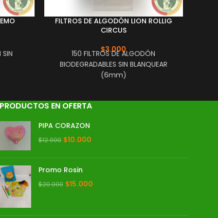
HEMO
FILTROS DE ALGODÓN LION ROLLIG
FILT
CIRCUS
100
$
3.000
 SIN
150 FILTROS DE ALGODÓN
BIODEGRADABLES SIN BLANQUEAR
(6mm)
PRODUCTOS EN OFERTA
PIPA CORAZON
$
10.000
$
12.000
Promo Rosin
$
15.000
$
20.000