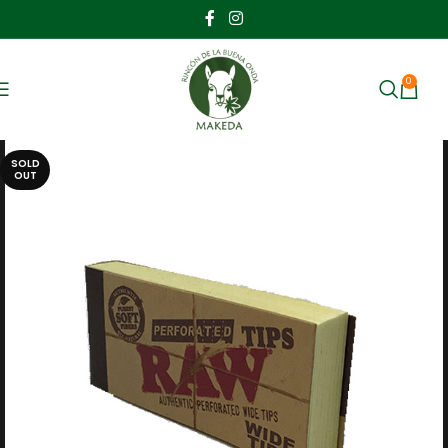
0
MENU
$
SOLD
OUT