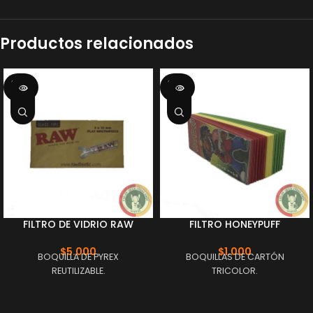
Productos relacionados
SOLD
SOLD
OUT
OUT
FILTRO DE VIDRIO RAW
FILTRO HONEYPUFF
$
5.000
$
1.000
BOQUILLA DE PYREX
BOQUILLAS DE CARTÓN
REUTILIZABLE.
TRICOLOR.