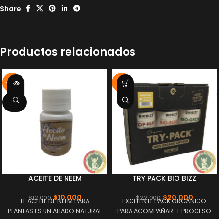
Share:
Productos relacionados
-17%
-9%
SOLD
OUT
ACEITE DE NEEM
TRY PACK BIO BIZZ
$
10.000
$
20.000
$
12.000
$
22.000
EL ACEITE DE NEEM PARA
EXCELENTE PACK ORGÁNICO
PLANTAS ES UN ALIADO NATURAL
PARA ACOMPAÑAR EL PROCESO