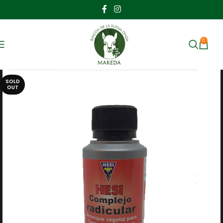
0
MENU
$
SOLD
OUT