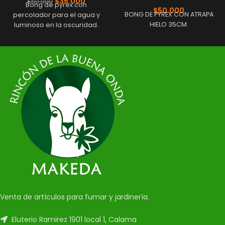
$
35.000
$
50.000
Bong de pyrex con
$
50.000
BONG DE PYREX CON ATRAPA
percolador para el agua y
HIELO 35CM.
luminoso en la oscuridad.
Venta de artículos para fumar y jardinería.
Eluterio Ramirez 1901 local 1, Calama