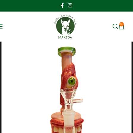
0
MENU
$